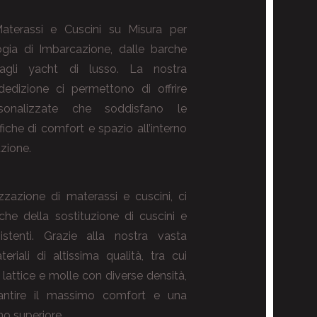
aterassi e Cuscini su Misura per
logia di Imbarcazione, dalle barche
 agli yacht di lusso. La nostra
edizione ci permettono di offrire
rsonalizzate che soddisfano le
iche di comfort e spazio all’interno
zione.
izzazione di materassi e cuscini, ci
e della sostituzione di cuscini e
istenti. Grazie alla nostra vasta
iali di altissima qualità, tra cui
attice e molle con diverse densità,
antire il massimo comfort e una
no superiore.