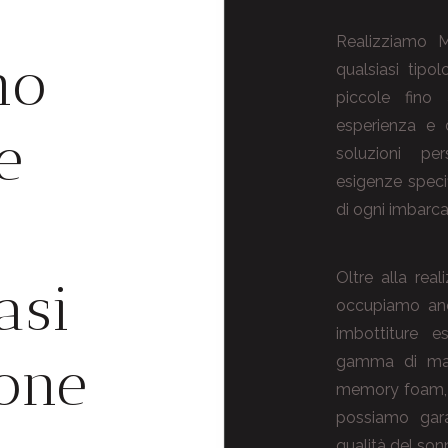
Realizziamo M
mo
qualsiasi tipo
piccole fino
esperienza e d
e
soluzioni pe
esigenze specif
di ogni imbarca
Oltre alla real
asi
occupiamo anch
imbottiture es
one
gamma di mater
memory foam, l
possiamo gar
qualità del son